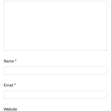
Name
*
Email
*
Website