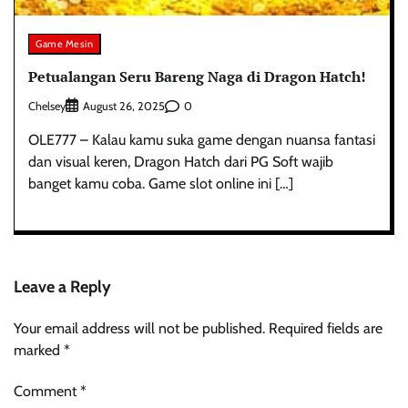
Game Mesin
Petualangan Seru Bareng Naga di Dragon Hatch!
Chelsey
0
August 26, 2025
OLE777 – Kalau kamu suka game dengan nuansa fantasi
dan visual keren, Dragon Hatch dari PG Soft wajib
banget kamu coba. Game slot online ini […]
Leave a Reply
Your email address will not be published.
Required fields are
marked
*
Comment
*