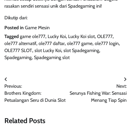
rasakan sendiri sensasi unik dari Spadegaming ini!
Dikutip dari:
BBC
Posted in
Game Mesin
Tagged
game ole777
,
Lucky Koi
,
Lucky Koi slot
,
OLE777
,
ole777 alternatif
,
ole777 daftar
,
ole777 game
,
ole777 login
,
OLE777 SLOT
,
slot Lucky Koi
,
slot Spadegaming
,
Spadegaming
,
Spadegaming slot
Post
Previous:
Next:
navigation
Brothers Kingdom:
Serunya Fishing War: Sensasi
Petualangan Seru di Dunia Slot
Menang Tiap Spin
Related Posts