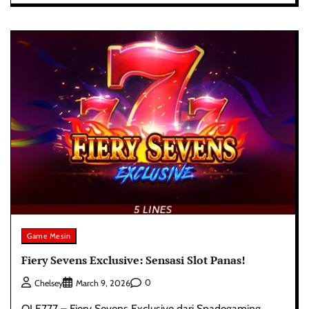
Game Mesin
Fiery Sevens Exclusive: Sensasi Slot Panas!
0
Chelsey
March 9, 2026
OLE777 – Fiery Sevens Exclusive dari Spadegaming