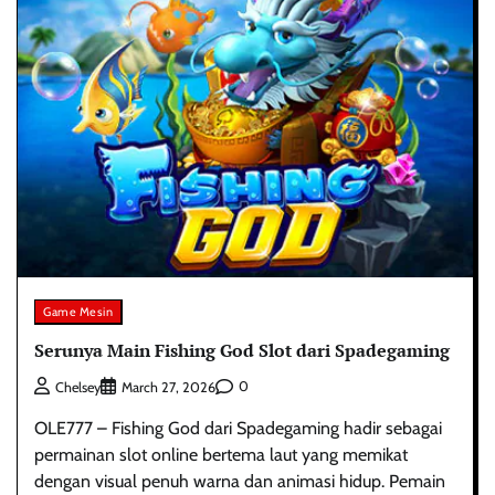
Game Mesin
Serunya Main Fishing God Slot dari Spadegaming
0
Chelsey
March 27, 2026
OLE777 – Fishing God dari Spadegaming hadir sebagai
permainan slot online bertema laut yang memikat
dengan visual penuh warna dan animasi hidup. Pemain