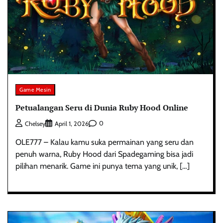
Game Mesin
Petualangan Seru di Dunia Ruby Hood Online
0
Chelsey
April 1, 2026
OLE777 – Kalau kamu suka permainan yang seru dan
penuh warna, Ruby Hood dari Spadegaming bisa jadi
pilihan menarik. Game ini punya tema yang unik, […]