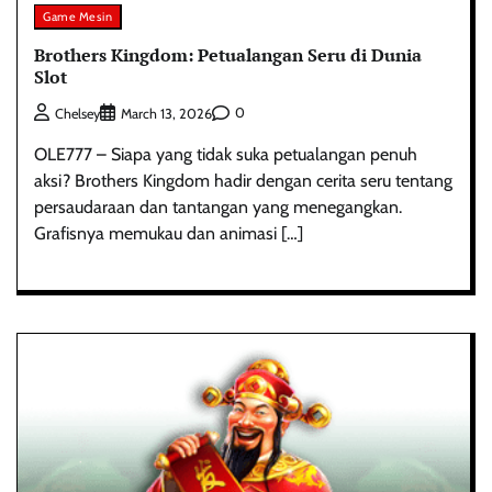
Game Mesin
Brothers Kingdom: Petualangan Seru di Dunia
Slot
0
Chelsey
March 13, 2026
OLE777 – Siapa yang tidak suka petualangan penuh
aksi? Brothers Kingdom hadir dengan cerita seru tentang
persaudaraan dan tantangan yang menegangkan.
Grafisnya memukau dan animasi […]