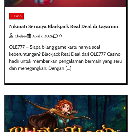
Casino
Nikmati Serunya Blackjack Real Deal di Layarmu
0
Chelsey
April 7, 2026
OLE777 – Siapa bilang game kartu hanya soal
keberuntungan? Blackjack Real Deal dari OLE777 Casino
hadir untuk memberikan pengalaman bermain yang seru
dan menegangkan. Dengan […]