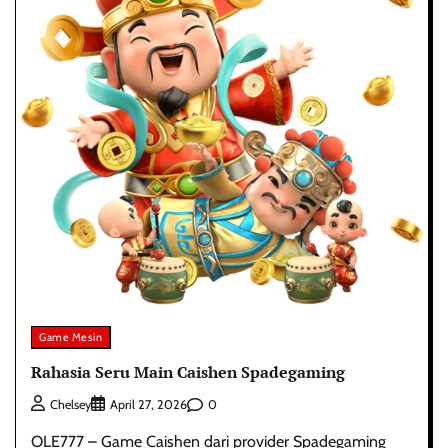
Game Mesin
Rahasia Seru Main Caishen Spadegaming
0
Chelsey
April 27, 2026
OLE777 – Game Caishen dari provider Spadegaming