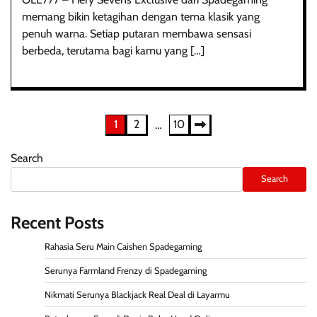
memang bikin ketagihan dengan tema klasik yang
penuh warna. Setiap putaran membawa sensasi
berbeda, terutama bagi kamu yang […]
Posts
1
2
10
…
pagination
Search
Search
Recent Posts
Rahasia Seru Main Caishen Spadegaming
Serunya Farmland Frenzy di Spadegaming
Nikmati Serunya Blackjack Real Deal di Layarmu